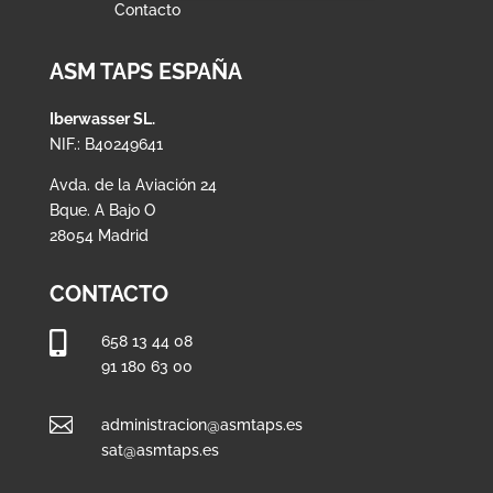
Contacto
ASM TAPS ESPAÑA
Iberwasser SL.
NIF.: B40249641
Avda. de la Aviación 24
Bque. A Bajo O
28054 Madrid
CONTACTO

658 13 44 08
91 180 63 00

administracion@asmtaps.es
sat@asmtaps.es