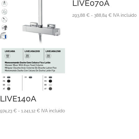
LIVE070A
Rango
293,88
€
-
388,84
€
IVA incluido
de
precios:
desde
293,88 €
hasta
388,84 €
LIVE140A
Rango
974,23
€
-
1.241,12
€
IVA incluido
de
precios:
desde