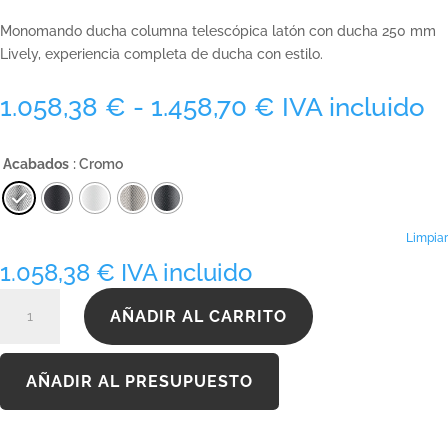
Monomando ducha columna telescópica latón con ducha 250 mm
Lively, experiencia completa de ducha con estilo.
Rango
1.058,38
€
-
1.458,70
€
IVA incluido
de
precios:
Acabados
: Cromo
desde
1.058,38 €
hasta
1.458,70 €
Limpiar
1.058,38
€
IVA incluido
LIVE140250I
AÑADIR AL CARRITO
cantidad
AÑADIR AL PRESUPUESTO