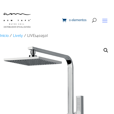
0 elementos
Inicio
/
Lively
/ LIVE140250I