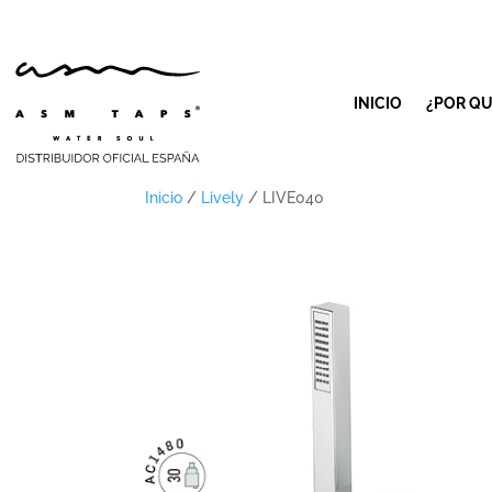
INICIO
¿POR QU
Inicio
/
Lively
/ LIVE040