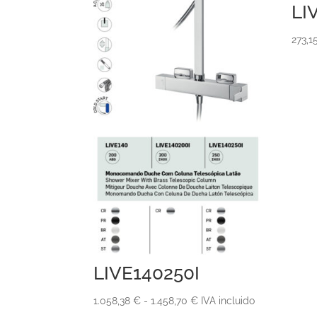
LI
273,1
LIVE140250I
Rango
1.058,38
€
-
1.458,70
€
IVA incluido