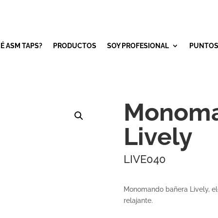
É ASM TAPS?
PRODUCTOS
SOY PROFESIONAL
PUNTOS
Monoma
Lively
LIVE040
Monomando bañera Lively, ele
relajante.