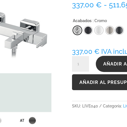
337,00
€
-
511,
Acabados
: Cromo
337,00
€
IVA incl
LIVE040
AÑADIR A
cantidad
AÑADIR AL PRESU
SKU:
LIVE040
Categoría:
Li