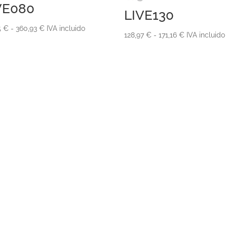
VE080
LIVE130
Rango
5
€
-
360,93
€
IVA incluido
Rango
128,97
€
-
171,16
€
IVA incluido
de
de
precios:
precios:
desde
desde
273,15 €
128,97 €
hasta
hasta
360,93 €
171,16 €