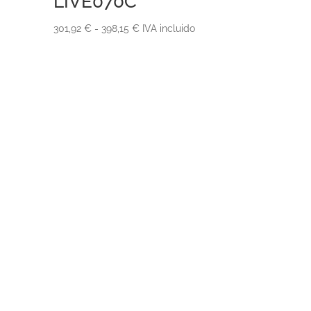
LIVE070C
Rango
301,92
€
-
398,15
€
IVA incluido
de
precios:
desde
301,92 €
hasta
398,15 €