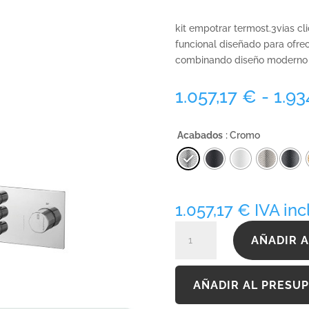
kit empotrar termost.3vias c
funcional diseñado para ofre
combinando diseño moderno y
1.057,17
€
-
1.93
Acabados
: Cromo
1.057,17
€
IVA inc
KTERQ090CB3300INOX
AÑADIR A
cantidad
AÑADIR AL PRESU