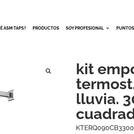
É ASM TAPS?
PRODUCTOS
SOY PROFESIONAL
PUNTOS
kit emp
termost.
lluvia.
cuadra
KTERQ090CB3300