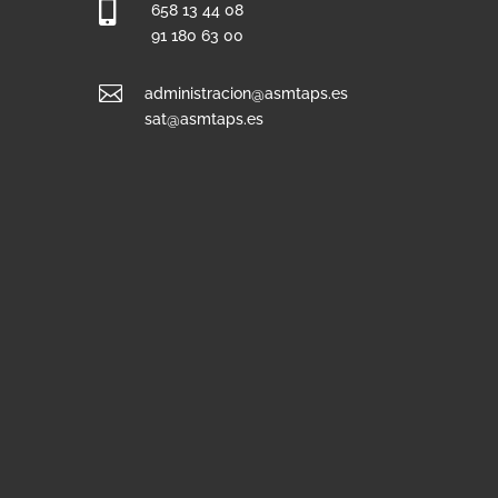

658 13 44 08
91 180 63 00

administracion@asmtaps.es
sat@asmtaps.es