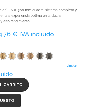
lic c/ lluvia. 300 mm cuadra, sistema completo y
cer una experiencia óptima en la ducha,
 alto rendimiento.
Rango
4,76
€
IVA incluido
de
precios:
desde
1.057,17 €
hasta
1.934,76 €
Limpiar
luido
L CARRITO
PUESTO