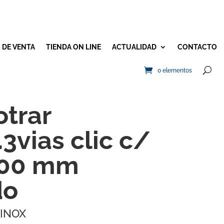
 DE VENTA
TIENDA ON LINE
ACTUALIDAD
CONTACTO
0 elementos
otrar
3vias clic c/
 300 mm
do
INOX