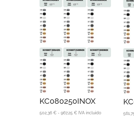
KC080250INOX
KC
Rango
502,36
€
-
967,25
€
IVA incluido
561,
de
precios: