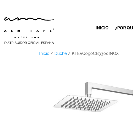
INICIO
¿POR QU
Inicio
/
Duche
/ KTERQ090CB3300INOX