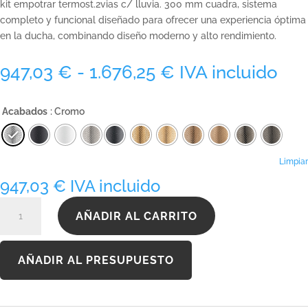
kit empotrar termost.2vias c/ lluvia. 300 mm cuadra, sistema
completo y funcional diseñado para ofrecer una experiencia óptima
en la ducha, combinando diseño moderno y alto rendimiento.
Rango
947,03
€
-
1.676,25
€
IVA incluido
de
precios:
Acabados
: Cromo
desde
947,03 €
hasta
1.676,25 €
Limpiar
947,03
€
IVA incluido
KTERQ090C300INOX
AÑADIR AL CARRITO
cantidad
AÑADIR AL PRESUPUESTO