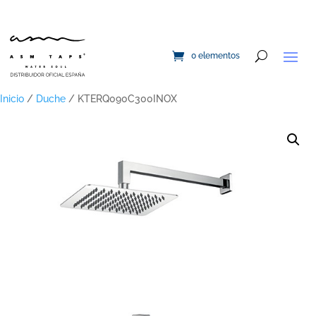
0 elementos
Inicio
/
Duche
/ KTERQ090C300INOX