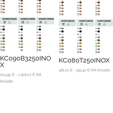
KC090B3250INO
KC080T250INOX
X
Rango
481,01
€
-
931,42
€
IVA incluido
Rango
704,95
€
-
1.306,07
€
IVA
de
de
incluido
precios:
precios:
desde
desde
481,01 €
704,95 €
hasta
hasta
931,42 €