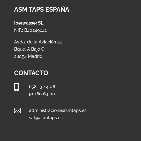
ASM TAPS ESPAÑA
Iberwasser SL.
NIF.: B40249641
Avda. de la Aviación 24
Bque. A Bajo O
28054 Madrid
CONTACTO

658 13 44 08
91 180 63 00

administracion@asmtaps.es
sat@asmtaps.es