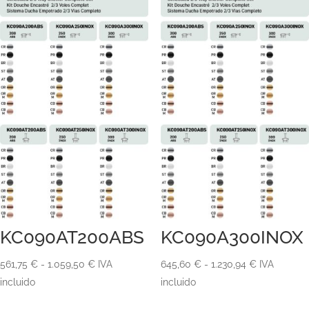
KC090AT200ABS
KC090A300INOX
Rango
Rango
561,75
€
-
1.059,50
€
IVA
645,60
€
-
1.230,94
€
IVA
de
de
incluido
incluido
precios:
precios: