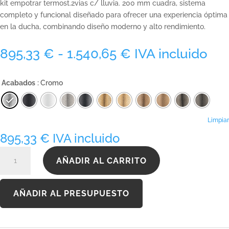
kit empotrar termost.2vias c/ lluvia. 200 mm cuadra, sistema
completo y funcional diseñado para ofrecer una experiencia óptima
en la ducha, combinando diseño moderno y alto rendimiento.
Rango
895,33
€
-
1.540,65
€
IVA incluido
de
precios:
Acabados
: Cromo
desde
895,33 €
hasta
1.540,65 €
Limpiar
895,33
€
IVA incluido
KTERQ090C200ABS
AÑADIR AL CARRITO
cantidad
AÑADIR AL PRESUPUESTO