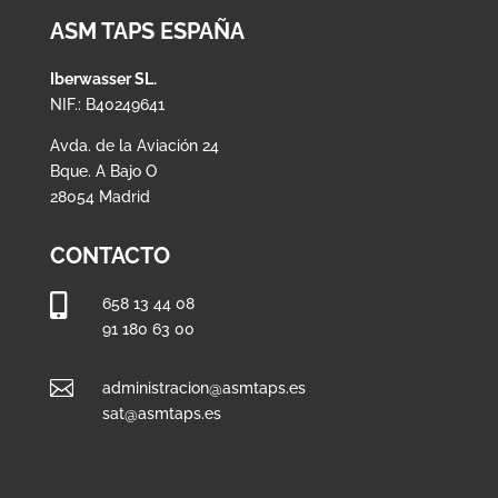
ASM TAPS ESPAÑA
Iberwasser SL.
NIF.: B40249641
Avda. de la Aviación 24
Bque. A Bajo O
28054 Madrid
CONTACTO

658 13 44 08
91 180 63 00

administracion@asmtaps.es
sat@asmtaps.es