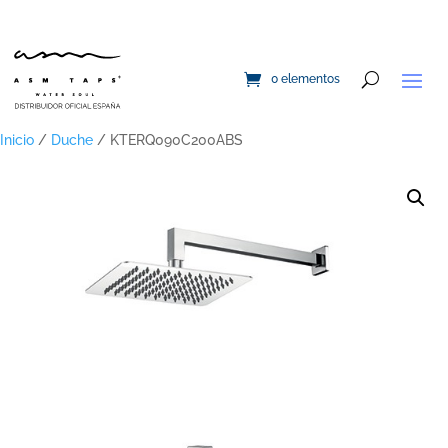
0 elementos
Inicio
/
Duche
/ KTERQ090C200ABS