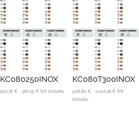
KC080250INOX
KC080T300INOX
Rango
Rango
502,36
€
-
967,25
€
IVA incluido
508,80
€
-
1.002,18
€
IVA
de
de
incluido
precios:
precios:
desde
desde
502,36 €
508,80 €
hasta
hasta