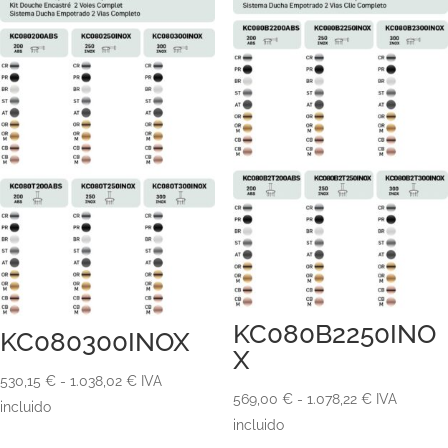
KC080B2250INO
KC080300INOX
X
Rango
530,15
€
-
1.038,02
€
IVA
Rango
569,00
€
-
1.078,22
€
IVA
de
incluido
de
incluido
precios: