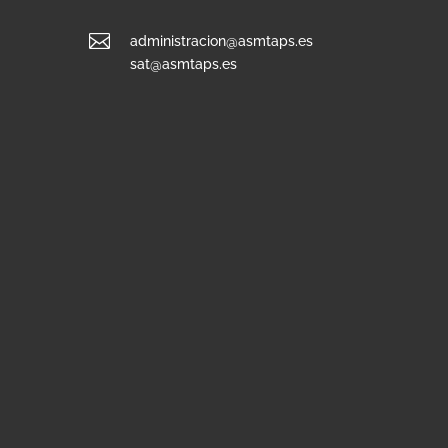

administracion@asmtaps.es
sat@asmtaps.es