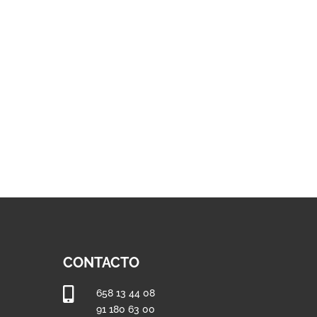
hasta
1.095,34 €
CONTACTO

658 13 44 08
91 180 63 00