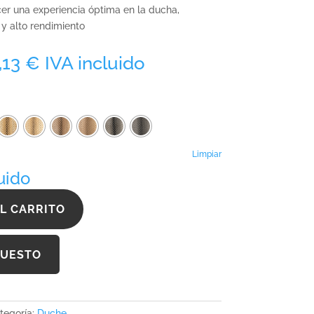
cer una experiencia óptima en la ducha,
 alto rendimiento
Rango
2,13
€
IVA incluido
de
precios:
desde
649,89 €
hasta
1.172,13 €
Limpiar
uido
L CARRITO
PUESTO
tegoría:
Duche