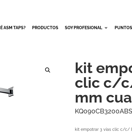
É ASM TAPS?
PRODUCTOS
SOY PROFESIONAL
PUNTOS
kit empo
clic c/c
mm cua
KQ090CB3200AB
kit empotrar 3 vías clic c/c/