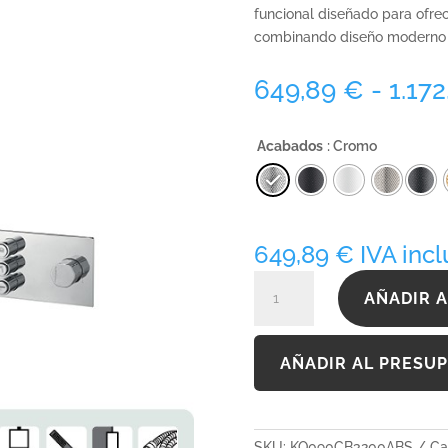
funcional diseñado para ofre
combinando diseño moderno y
649,89
€
-
1.17
Acabados
: Cromo
649,89
€
IVA incl
KQ090CB3200ABS
AÑADIR A
cantidad
AÑADIR AL PRESU
SKU:
KQ090CB3200ABS
Ca