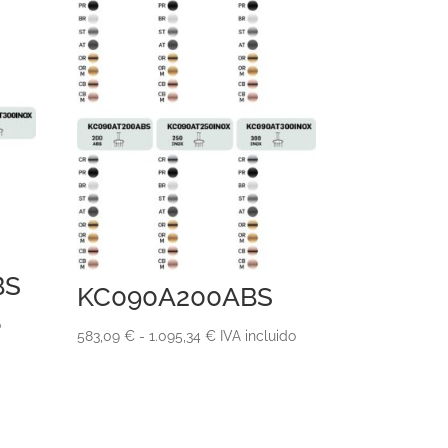
BS
KC090A200ABS
o
Rango
583,09
€
-
1.095,34
€
IVA incluido
de
precios:
desde
583,09 €