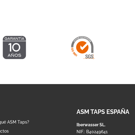
hasta
hasta
1.376,84 €
977,55 €
ASM TAPS ESPAÑA
qué ASM Taps?
Iberwasser SL.
ctos
NIF.: B40249641