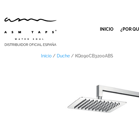
INICIO
¿POR QU
Inicio
/
Duche
/ KQ090CB3200ABS