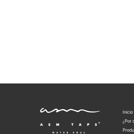
hasta
1.042,38 €
Inicio
¿Por 
Produ