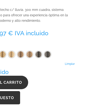
o techo c/ lluvia. 300 mm cuadra, sistema
o para ofrecer una experiencia óptima en la
derno y alto rendimiento.
Rango
,97
€
IVA incluido
de
precios:
desde
754,51 €
hasta
1.354,97 €
Limpiar
uido
L CARRITO
PUESTO