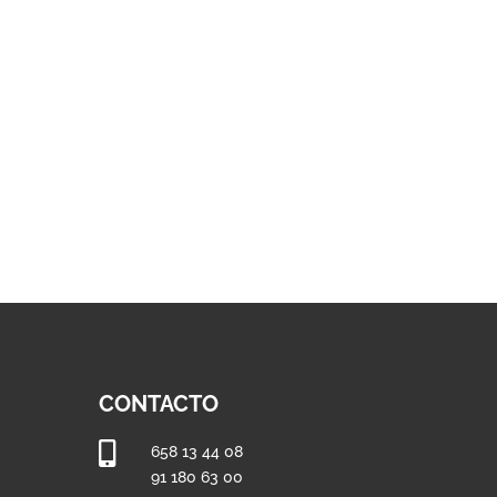
hasta
931,42 €
CONTACTO

658 13 44 08
91 180 63 00