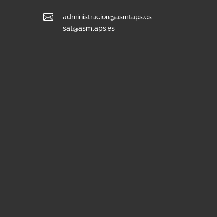

administracion@asmtaps.es
sat@asmtaps.es