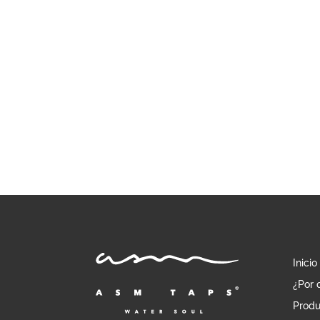
977,55 €
Inicio
¿Por 
Produ