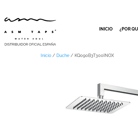
INICIO
¿POR QU
Inicio
/
Duche
/ KQ090B3T300INOX