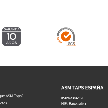
hasta
1.376,84 €
1.195,10 €
ASM TAPS ESPAÑA
qué ASM Taps?
Iberwasser SL.
ctos
NIF.: B40249641