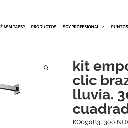
É ASM TAPS?
PRODUCTOS
SOY PROFESIONAL
PUNTOS
kit empo
clic bra
lluvia.
cuadra
KQ090B3T300INO