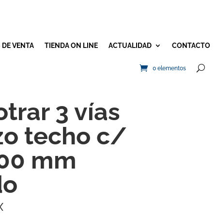
 DE VENTA
TIENDA ON LINE
ACTUALIDAD
CONTACTO
0 elementos
trar 3 vías
zo techo c/
 300 mm
do
X