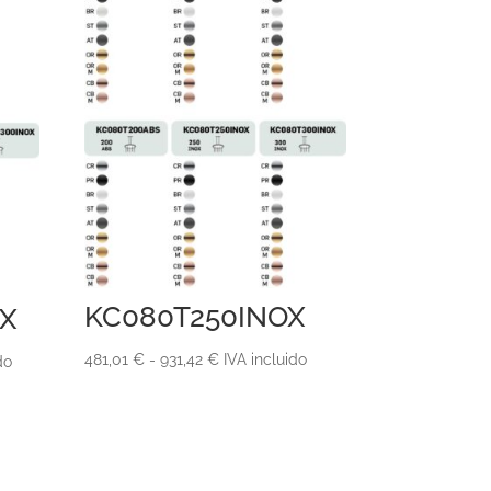
KC080T250INOX
X
Rango
481,01
€
-
931,42
€
IVA incluido
do
de
precios:
desde
481,01 €