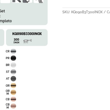
SKU:
KQ090B3T300INOX
C