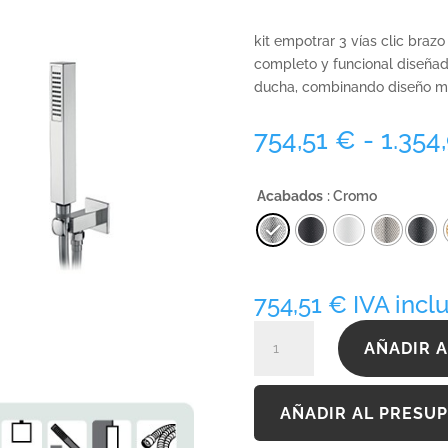
kit empotrar 3 vías clic braz
completo y funcional diseñad
ducha, combinando diseño mo
754,51
€
-
1.354
Acabados
: Cromo
754,51
€
IVA incl
KQ090B3T300INOX
AÑADIR A
cantidad
AÑADIR AL PRESU