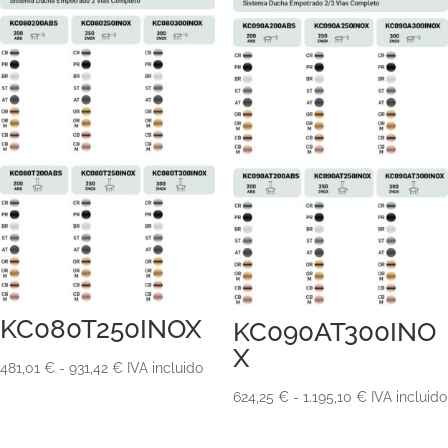
KC080T250INOX
KC090AT300INO
X
Rango
481,01
€
-
931,42
€
IVA incluido
de
Rango
624,25
€
-
1.195,10
€
IVA incluido
precios:
de
desde
precios: