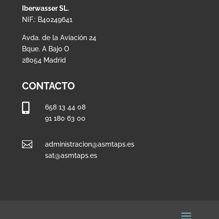
Iberwasser SL.
NIF.: B40249641
Avda. de la Aviación 24
Bque. A Bajo O
28054 Madrid
CONTACTO

658 13 44 08
91 180 63 00

administracion@asmtaps.es
sat@asmtaps.es