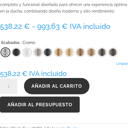
completo y funcional diseñado para ofrecer una experiencia óptima
en la ducha, combinando diseño moderno y alto rendimiento.
Rango
538,22
€
-
993,63
€
IVA incluido
de
precios:
Acabados
: Cromo
desde
538,22 €
hasta
993,63 €
Limpiar
538,22
€
IVA incluido
KQ080T300INOX
AÑADIR AL CARRITO
cantidad
AÑADIR AL PRESUPUESTO