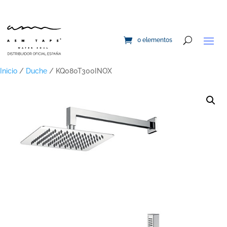
0 elementos
Inicio
/
Duche
/ KQ080T300INOX