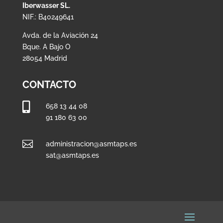
Iberwasser SL.
NIF.: B40249641
Avda. de la Aviación 24
Bque. A Bajo O
28054 Madrid
CONTACTO

658 13 44 08
91 180 63 00

administracion@asmtaps.es
sat@asmtaps.es