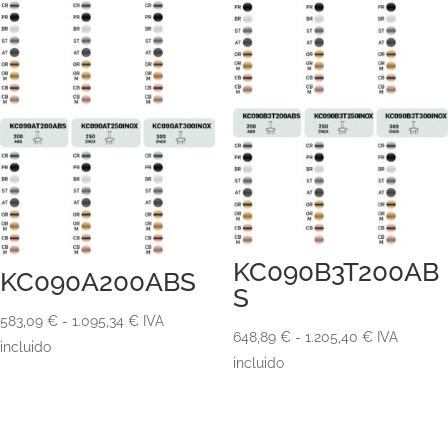
KC090B3T200AB
KC090A200ABS
S
Rango
583,09
€
-
1.095,34
€
IVA
Rango
648,89
€
-
1.205,40
€
IVA
de
incluido
de
incluido
precios:
precios:
desde
desde
583,09 €
648,89 €