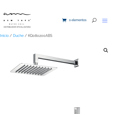
0 elementos
Inicio
/
Duche
/ KQ080200ABS