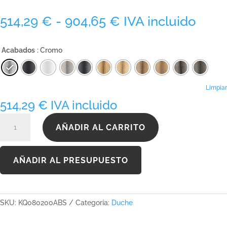
Rango
514,29
€
-
904,65
€
IVA incluido
de
precios:
Acabados
: Cromo
desde
514,29 €
hasta
904,65 €
Limpiar
514,29
€
IVA incluido
KQ080200ABS
AÑADIR AL CARRITO
cantidad
AÑADIR AL PRESUPUESTO
SKU:
KQ080200ABS
Categoría:
Duche