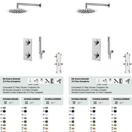
hasta
hasta
1.095,34 €
1.205,40 €