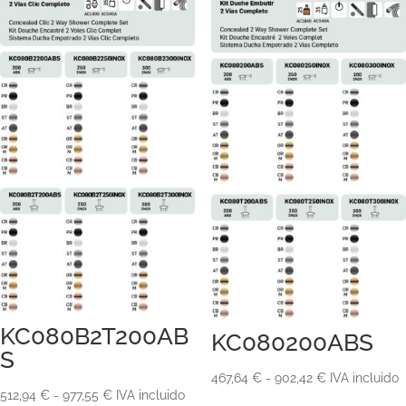
KC080B2T200AB
KC080200ABS
S
Rango
467,64
€
-
902,42
€
IVA incluido
Rango
512,94
€
-
977,55
€
IVA incluido
de