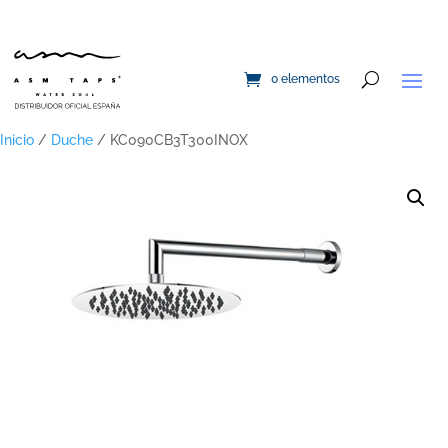
0 elementos
Inicio
/
Duche
/ KC090CB3T300INOX