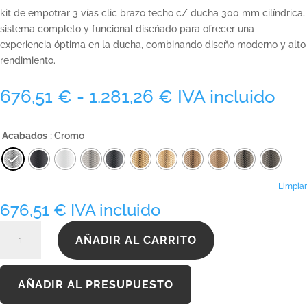
kit de empotrar 3 vías clic brazo techo c/ ducha 300 mm cilíndrica,
sistema completo y funcional diseñado para ofrecer una
experiencia óptima en la ducha, combinando diseño moderno y alto
rendimiento.
Rango
676,51
€
-
1.281,26
€
IVA incluido
de
precios:
Acabados
: Cromo
desde
676,51 €
hasta
1.281,26 €
Limpiar
676,51
€
IVA incluido
KC090CB3T300INOX
AÑADIR AL CARRITO
cantidad
AÑADIR AL PRESUPUESTO