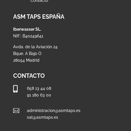
Contacto
ASM TAPS ESPAÑA
Iberwasser SL.
NIF.: B40249641
Avda. de la Aviación 24
Bque. A Bajo O
28054 Madrid
CONTACTO

658 13 44 08
91 180 63 00

administracion@asmtaps.es
sat@asmtaps.es