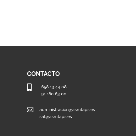
CONTACTO

658 13 44 08
91 180 63 00

administracion@asmtaps.es
sat@asmtaps.es