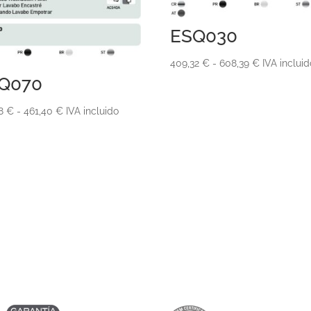
ESQ030
Rango
409,32
€
-
608,39
€
IVA incluid
Q070
de
precios:
Rango
28
€
-
461,40
€
IVA incluido
desde
de
409,32 €
precios:
hasta
desde
608,39 €
349,28 €
hasta
461,40 €