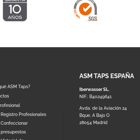
ASM TAPS ESPAÑA
qué ASM Taps?
Iberwasser SL.
ctos
NIF.: B40249641
rofesional
Avda. de la Aviación 24
Registro Profesionales
Bque. A Bajo O
28054 Madrid
Confeccionar
presupestos