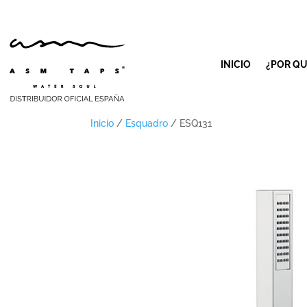
INICIO
¿POR QU
Inicio
/
Esquadro
/ ESQ131