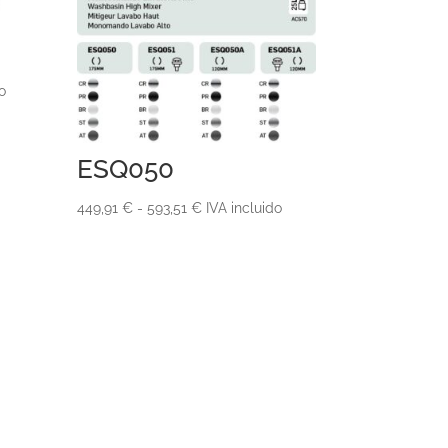
o
ESQ050
Rango
449,91
€
-
593,51
€
IVA incluido
de
precios:
desde
449,91 €
hasta
593,51 €