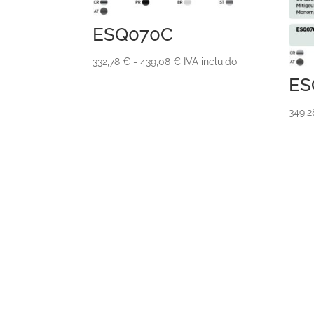
ESQ070C
Rango
332,78
€
-
439,08
€
IVA incluido
de
ES
precios:
349,
desde
332,78 €
hasta
439,08 €