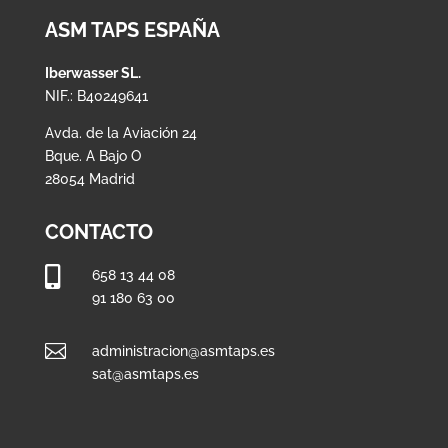
ASM TAPS ESPAÑA
Iberwasser SL.
NIF.: B40249641
Avda. de la Aviación 24
Bque. A Bajo O
28054 Madrid
CONTACTO

658 13 44 08
91 180 63 00

administracion@asmtaps.es
sat@asmtaps.es