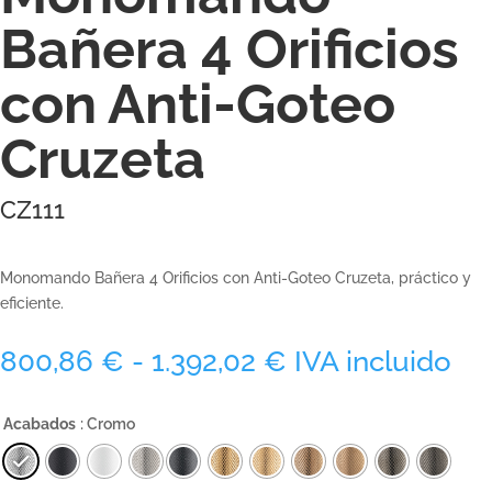
Bañera 4 Orificios
con Anti-Goteo
Cruzeta
CZ111
Monomando Bañera 4 Orificios con Anti-Goteo Cruzeta, práctico y
eficiente.
Rango
800,86
€
-
1.392,02
€
IVA incluido
de
precios:
Acabados
: Cromo
desde
800,86 €
hasta