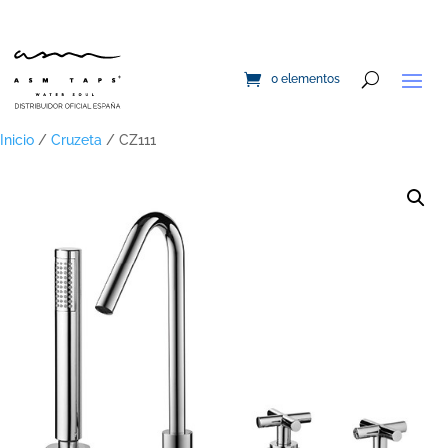
0 elementos
Inicio
/
Cruzeta
/ CZ111