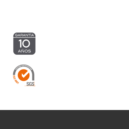
hasta
827,84 €