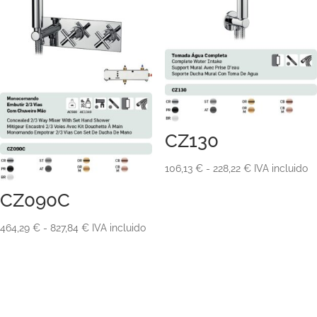
CZ130
Rango
106,13
€
-
228,22
€
IVA incluido
de
CZ090C
precios:
desde
Rango
464,29
€
-
827,84
€
IVA incluido
106,13 €
de
hasta
precios:
228,22 €
desde
464,29 €