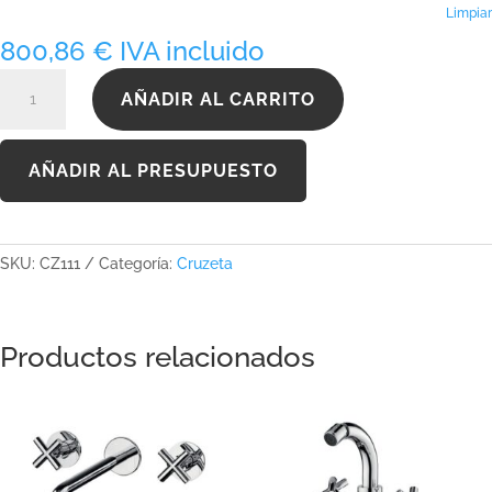
1.392,02 €
Limpiar
800,86
€
IVA incluido
CZ111
AÑADIR AL CARRITO
cantidad
AÑADIR AL PRESUPUESTO
SKU:
CZ111
Categoría:
Cruzeta
Productos relacionados