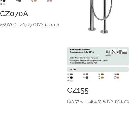
CZ070A
Rango
278,66
€
-
467,79
€
IVA incluido
de
precios:
desde
278,66 €
hasta
467,79 €
CZ155
Rango
843,57
€
-
1.464,32
€
IVA incluido
de
precios:
desde