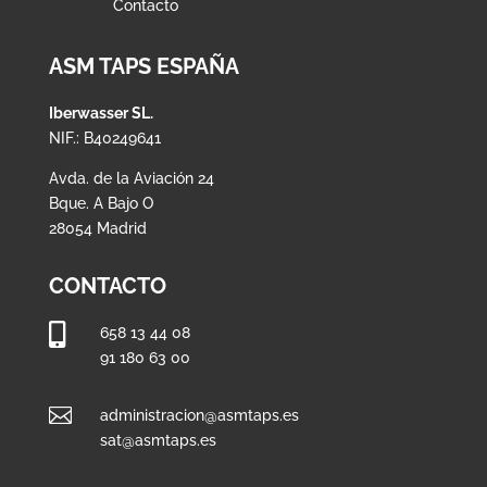
Contacto
ASM TAPS ESPAÑA
Iberwasser SL.
NIF.: B40249641
Avda. de la Aviación 24
Bque. A Bajo O
28054 Madrid
CONTACTO

658 13 44 08
91 180 63 00

administracion@asmtaps.es
sat@asmtaps.es