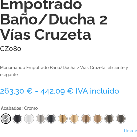
Empotrado
Baño/Ducha 2
Vías Cruzeta
CZ080
Monomando Empotrado Baño/Ducha 2 Vías Cruzeta, eficiente y
elegante.
Rango
263,30
€
-
442,09
€
IVA incluido
de
precios:
Acabados
: Cromo
desde
263,30 €
hasta
442,09 €
Limpiar