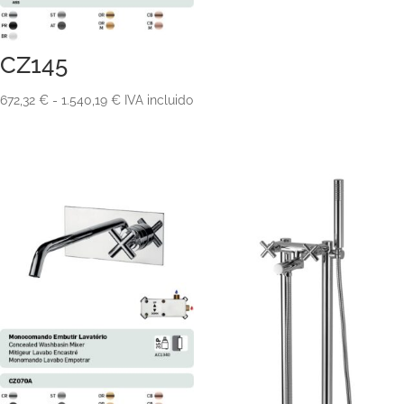
CZ145
Rango
672,32
€
-
1.540,19
€
IVA incluido
de
precios:
desde
672,32 €
hasta
1.540,19 €