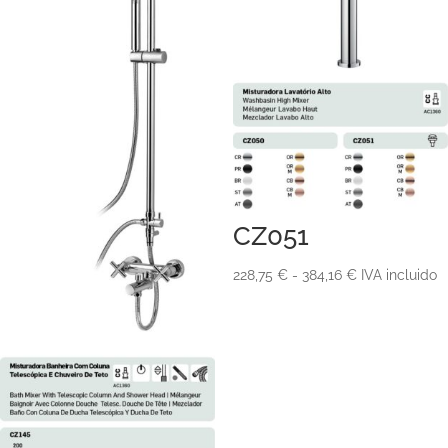
CZ051
Rango
228,75
€
-
384,16
€
IVA incluido
de
precios:
desde
228,75 €
hasta
384,16 €