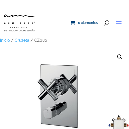
0 elementos
Inicio
/
Cruzeta
/ CZ080