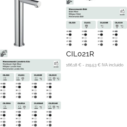
CIL021R
Rango
166,18
€
-
219,53
€
IVA incluido
de
precios:
desde
166,18 €
hasta
219,53 €