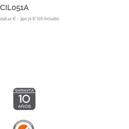
CIL051A
Rango
296,41
€
-
390,71
€
IVA incluido
de
precios:
desde
296,41 €
hasta
390,71 €