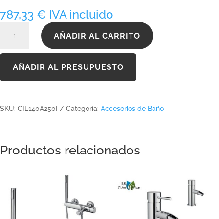
1.135,00 €
787,33
€
IVA incluido
CIL140A250I
AÑADIR AL CARRITO
cantidad
AÑADIR AL PRESUPUESTO
SKU:
CIL140A250I
Categoría:
Accesorios de Baño
Productos relacionados