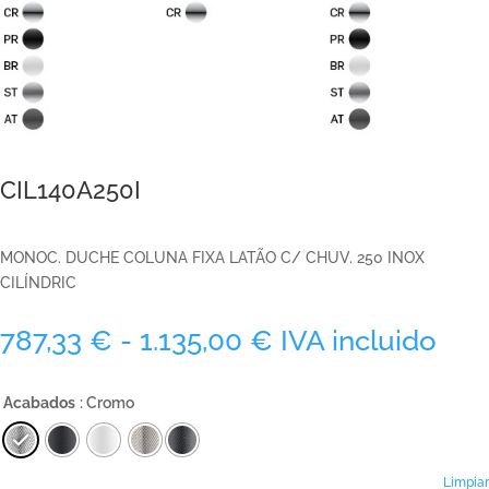
CIL140A250I
MONOC. DUCHE COLUNA FIXA LATÃO C/ CHUV. 250 INOX
CILÍNDRIC
Rango
787,33
€
-
1.135,00
€
IVA incluido
de
precios:
Acabados
: Cromo
desde
787,33 €
hasta
Limpiar