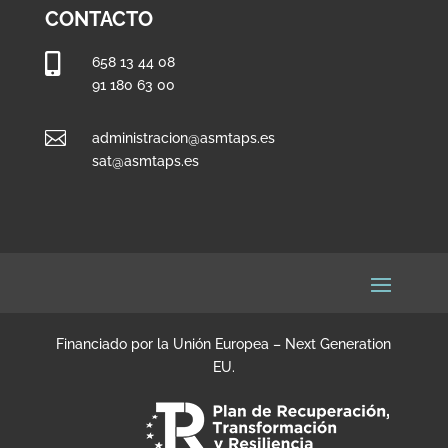
CONTACTO

658 13 44 08
91 180 63 00

administracion@asmtaps.es
sat@asmtaps.es
Financiado por la Unión Europea – Next Generation
EU.