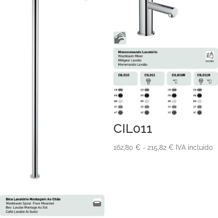
CIL011
Rango
162,80
€
-
215,82
€
IVA incluido
de
precios:
desde
162,80 €
hasta