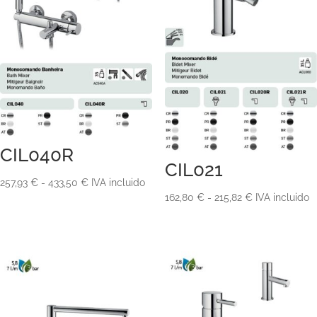
CIL040R
CIL021
Rango
257,93
€
-
433,50
€
IVA incluido
Rango
162,80
€
-
215,82
€
IVA incluido
de
de
precios:
precios:
desde
desde
257,93 €
162,80 €
hasta
hasta
433,50 €
215,82 €