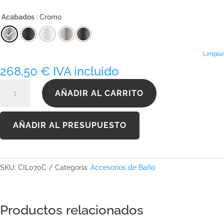
precios:
Acabados
: Cromo
desde
268,50 €
hasta
355,37 €
Limpiar
268,50
€
IVA incluido
CIL070C
AÑADIR AL CARRITO
cantidad
AÑADIR AL PRESUPUESTO
SKU:
CIL070C
Categoría:
Accesorios de Baño
Productos relacionados