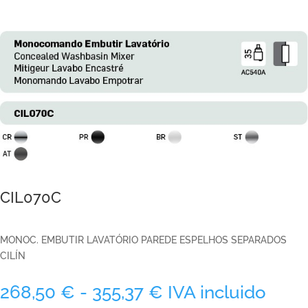
CIL070C
MONOC. EMBUTIR LAVATÓRIO PAREDE ESPELHOS SEPARADOS
CILÍN
Rango
268,50
€
-
355,37
€
IVA incluido
de