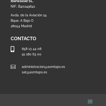
Iberwasser SL.
NIF.: B40249641
Avda. de la Aviación 24
Bque. A Bajo O
28054 Madrid
CONTACTO

658 13 44 08
91 180 63 00

administracion@asmtaps.es
sat@asmtaps.es