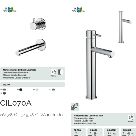
CIL070A
Rango
264,28
€
-
349,78
€
IVA incluido
de
precios: