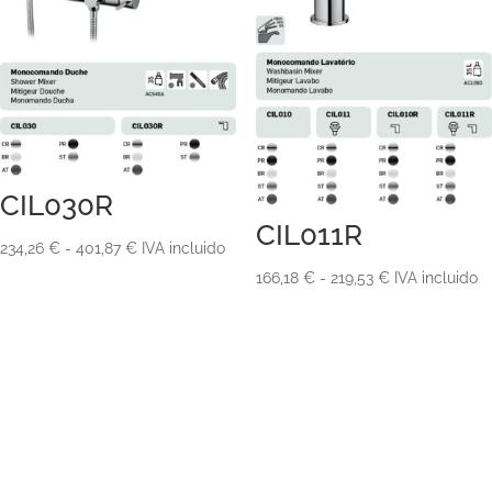
CIL030R
CIL011R
Rango
234,26
€
-
401,87
€
IVA incluido
de
Rango
166,18
€
-
219,53
€
IVA incluido
precios:
de
desde
precios:
234,26 €
desde
hasta
166,18 €
401,87 €
hasta
219,53 €