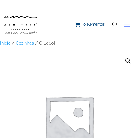
0 elementos
Inicio
/
Cozinhas
/ CIL060I