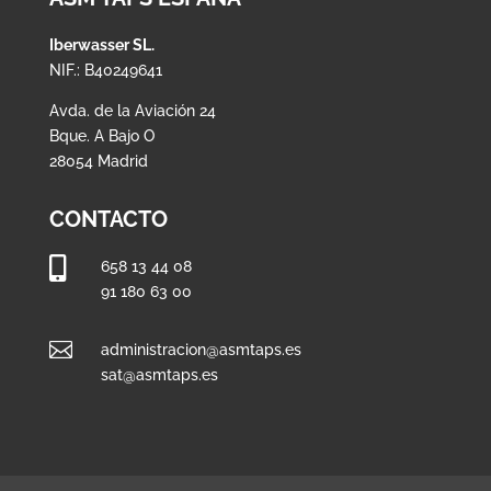
Iberwasser SL.
NIF.: B40249641
Avda. de la Aviación 24
Bque. A Bajo O
28054 Madrid
CONTACTO

658 13 44 08
91 180 63 00

administracion@asmtaps.es
sat@asmtaps.es