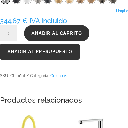
hasta
578,72 €
Limpiar
344,67
€
IVA incluido
CIL060I
AÑADIR AL CARRITO
cantidad
AÑADIR AL PRESUPUESTO
SKU:
CIL060I
Categoría:
Cozinhas
Productos relacionados