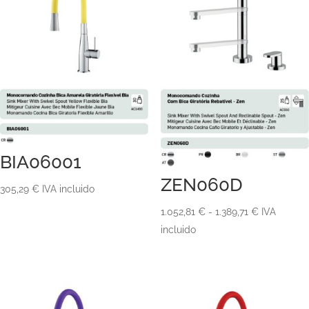
BIA06001
ZEN060D
305,29
€
IVA incluido
Rango
1.052,81
€
-
1.389,71
€
IVA
de
incluido
precios:
desde
1.052,81 €
hasta