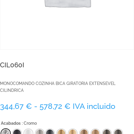
CIL060I
MONOCOMANDO COZINHA BICA GIRATORIA EXTENSEVEL
CILINDRICA
Rango
344,67
€
-
578,72
€
IVA incluido
de
precios:
Acabados
: Cromo
desde
344,67 €