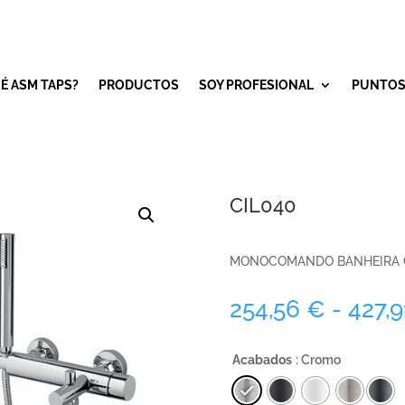
É ASM TAPS?
PRODUCTOS
SOY PROFESIONAL
PUNTOS
CIL040
MONOCOMANDO BANHEIRA C
254,56
€
-
427,
Acabados
: Cromo