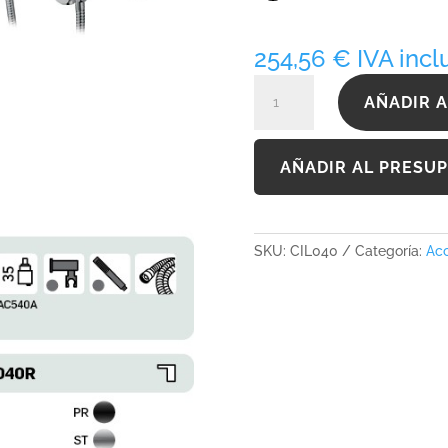
254,56
€
IVA incl
CIL040
AÑADIR A
cantidad
AÑADIR AL PRESU
SKU:
CIL040
Categoría:
Acc