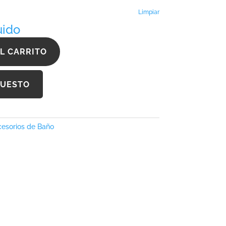
hasta
427,91 €
Limpiar
uido
L CARRITO
PUESTO
esorios de Baño