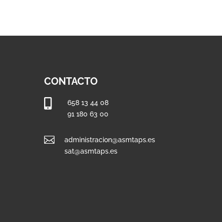
CONTACTO

658 13 44 08
91 180 63 00

administracion@asmtaps.es
sat@asmtaps.es