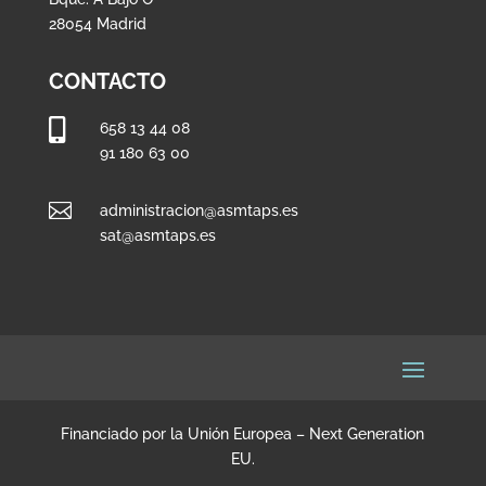
28054 Madrid
CONTACTO

658 13 44 08
91 180 63 00

administracion@asmtaps.es
sat@asmtaps.es
Financiado por la Unión Europea – Next Generation
EU.