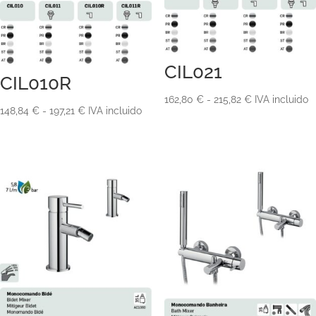
CIL021
CIL010R
Rango
162,80
€
-
215,82
€
IVA incluido
Rango
148,84
€
-
197,21
€
IVA incluido
de
de
precios:
precios:
desde
desde
162,80 €
148,84 €
hasta
hasta
215,82 €
197,21 €