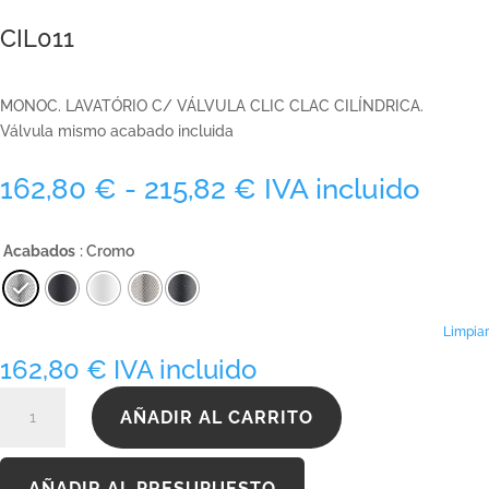
CIL011
MONOC. LAVATÓRIO C/ VÁLVULA CLIC CLAC CILÍNDRICA.
Válvula mismo acabado incluida
Rango
162,80
€
-
215,82
€
IVA incluido
de
precios:
Acabados
: Cromo
desde
162,80 €
hasta
215,82 €
Limpiar
162,80
€
IVA incluido
CIL011
AÑADIR AL CARRITO
cantidad
AÑADIR AL PRESUPUESTO