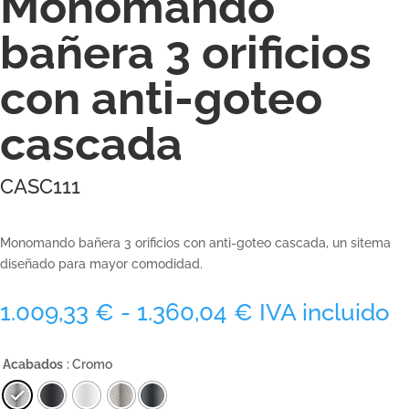
Monomando
bañera 3 orificios
con anti-goteo
cascada
CASC111
Monomando bañera 3 orificios con anti-goteo cascada, un sitema
diseñado para mayor comodidad.
Rango
1.009,33
€
-
1.360,04
€
IVA incluido
de
precios:
Acabados
: Cromo
desde
1.009,33 €