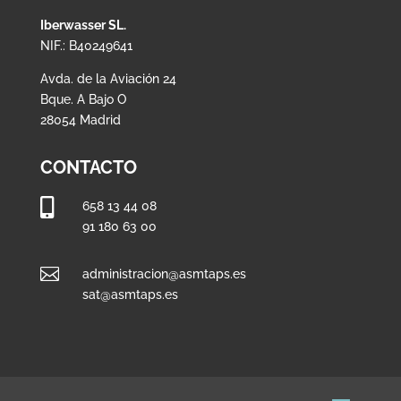
Iberwasser SL.
NIF.: B40249641
Avda. de la Aviación 24
Bque. A Bajo O
28054 Madrid
CONTACTO

658 13 44 08
91 180 63 00

administracion@asmtaps.es
sat@asmtaps.es