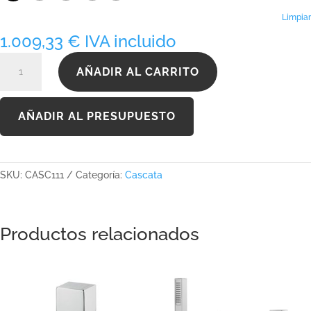
hasta
1.360,04 €
Limpiar
1.009,33
€
IVA incluido
CASC111
AÑADIR AL CARRITO
cantidad
AÑADIR AL PRESUPUESTO
SKU:
CASC111
Categoría:
Cascata
Productos relacionados