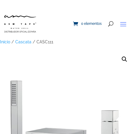
0 elementos
Inicio
/
Cascata
/ CASC111