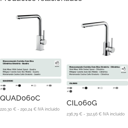
QUAD060C
CIL060G
Rango
220,30
€
-
290,24
€
IVA incluido
Rango
236,79
€
-
312,56
€
IVA incluido
de
de
precios: