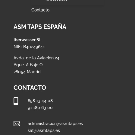
Contacto
ASM TAPS ESPAÑA
Iberwasser SL.
NIF.: B40249641
Avda. de la Aviación 24
Bque. A Bajo O
28054 Madrid
CONTACTO

658 13 44 08
91 180 63 00

administracion@asmtaps.es
sat@asmtaps.es