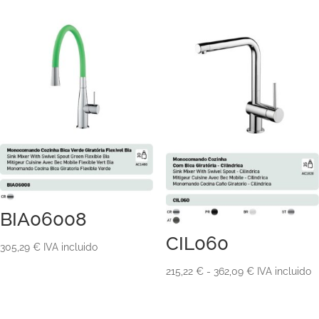
precios:
desde
desde
220,30 €
236,79 €
hasta
hasta
290,24 €
312,56 €
BIA06008
CIL060
305,29
€
IVA incluido
Rango
215,22
€
-
362,09
€
IVA incluido
de
precios: