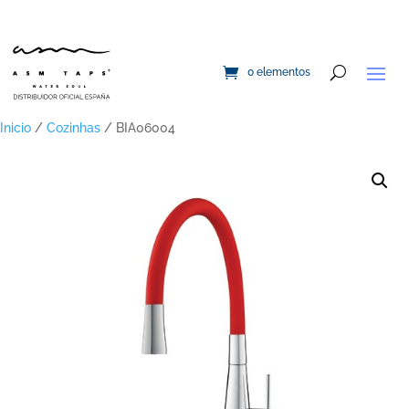
0 elementos
Inicio
/
Cozinhas
/ BIA06004