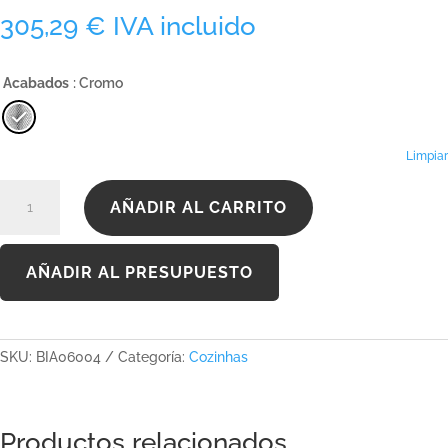
305,29
€
IVA incluido
Acabados
: Cromo
Limpiar
BIA06004
AÑADIR AL CARRITO
cantidad
AÑADIR AL PRESUPUESTO
SKU:
BIA06004
Categoría:
Cozinhas
Productos relacionados