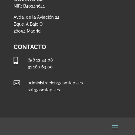
NIF.: B40249641
Avda. de la Aviación 24
Bque. A Bajo O
28054 Madrid
CONTACTO

658 13 44 08
91 180 63 00

administracion@asmtaps.es
sat@asmtaps.es