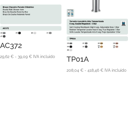
AC372
Rango
29,62
€
-
39,09
€
IVA incluido
TP01A
de
Rango
208,04
€
-
418,46
€
IVA incluido
precios:
de
desde
precios:
29,62 €
desde
hasta
208,04 €
39,09 €
hasta
418,46 €