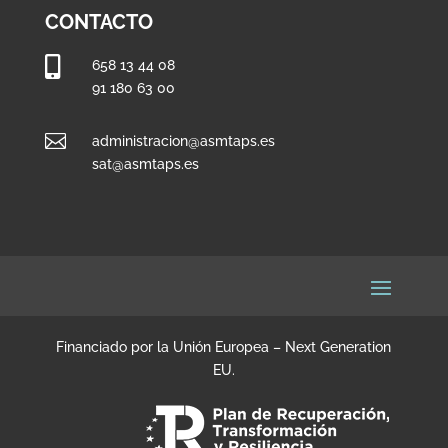
CONTACTO

658 13 44 08
91 180 63 00

administracion@asmtaps.es
sat@asmtaps.es
Financiado por la Unión Europea – Next Generation
EU.