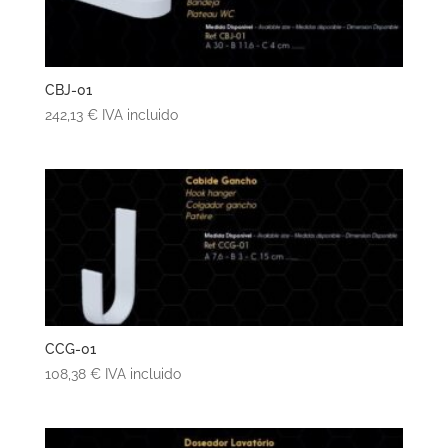
CBJ-01
242,13
€
IVA incluido
CCG-01
108,38
€
IVA incluido