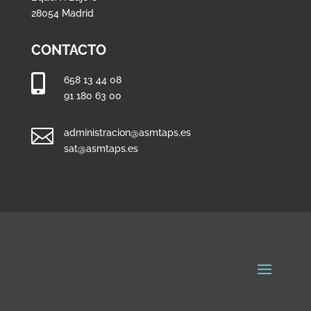
28054 Madrid
CONTACTO

658 13 44 08
91 180 63 00

administracion@asmtaps.es
sat@asmtaps.es