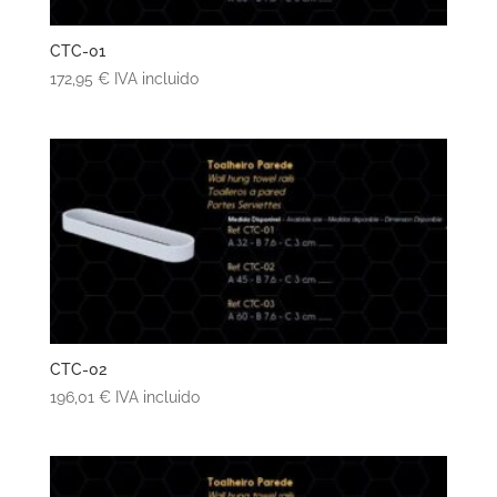
CTC-01
172,95
€
IVA incluido
CTC-02
196,01
€
IVA incluido