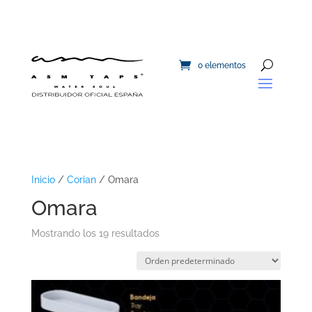
0 elementos
Inicio
/
Corian
/ Omara
Omara
Mostrando los 19 resultados