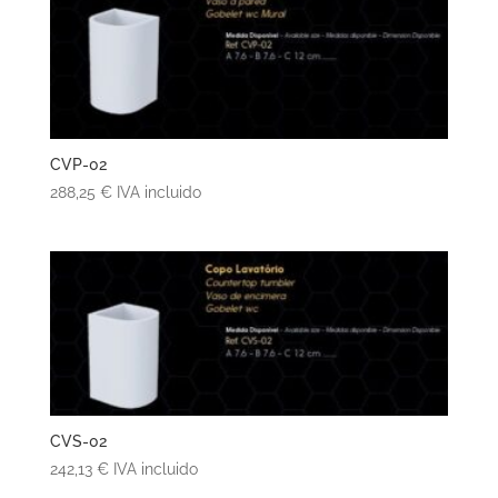
CVP-02
288,25
€
IVA incluido
CVS-02
242,13
€
IVA incluido