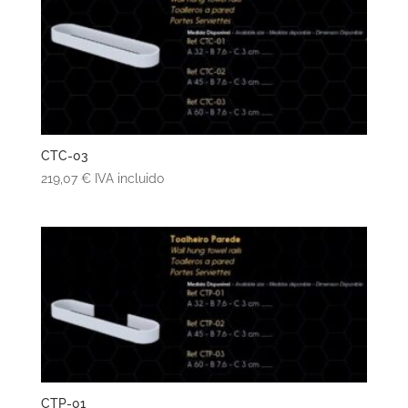
CTC-03
219,07
€
IVA incluido
CTP-01