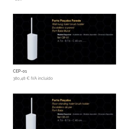
CEP-01
380,48
€
IVA incluido