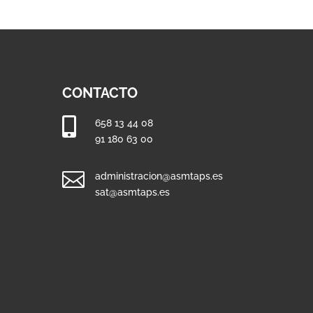
CONTACTO

658 13 44 08
91 180 63 00

administracion@asmtaps.es
sat@asmtaps.es