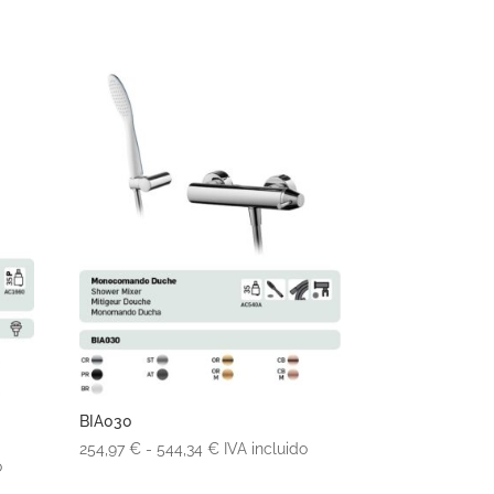
de
precios:
desde
263,01 €
hasta
440,86 €
BIA030
Rango
254,97
€
-
544,34
€
IVA incluido
o
de