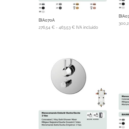
BIA0
BIA070A
300,
Rango
276,54
€
-
463,53
€
IVA incluido
de
precios:
desde
276,54 €
hasta
463,53 €