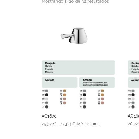
Mostrando 1–20 de 32 resultados
AC1670
AC16
Rango
25,37
€
-
42,53
€
IVA incluido
26,2
de
precios: