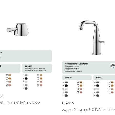
90
Rango
2
€
-
43,94
€
IVA incluido
BIA010
de
Rango
245,25
€
-
411,08
€
IVA incluido
precios: