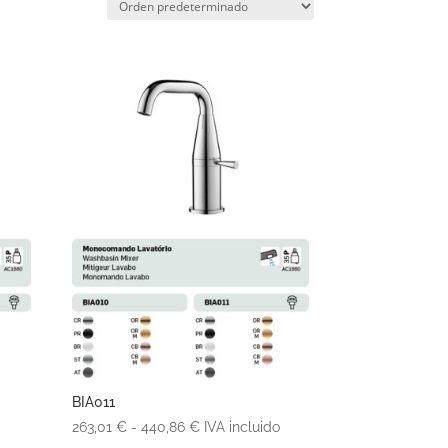
BIA011
Rango
263,01
€
-
440,86
€
IVA incluido