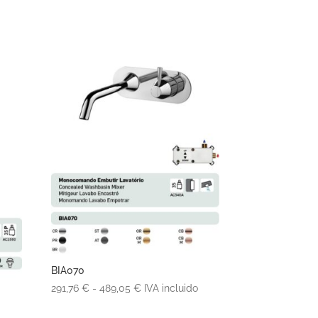
precios:
desde
254,97 €
hasta
544,34 €
BIA070
Rango
291,76
€
-
489,05
€
IVA incluido
de