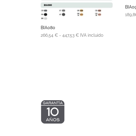
BIA0
189,
BIA080
Rango
266,54
€
-
447,53
€
IVA incluido
de
precios:
desde
266,54 €
hasta
447,53 €